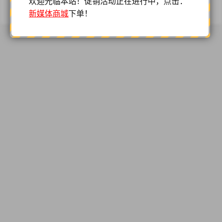
欢迎光临本站！促销活动正在进行中，点击：
© 2022
天兔传媒-抖音虚拟服务平台
京ICP备12052638号
新媒体商城
下单！